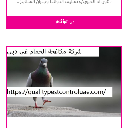
دهون ام القيوين,بتنظيف الحوائط وجدران المطابخ ...
اقرأ أكثر