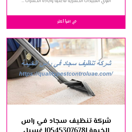
اقوي المبيدات الحشرية فاعلية وابادة الحشرات ...
اقرأ أكثر
شركة تنظيف سجاد في راس
الخيمة |0545307678| غسيل