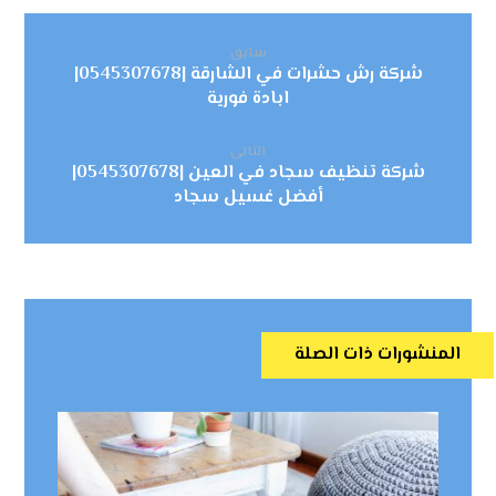
سابق
شركة رش حشرات في الشارقة |0545307678|
ابادة فورية
التالي
شركة تنظيف سجاد في العين |0545307678|
أفضل غسيل سجاد
المنشورات ذات الصلة