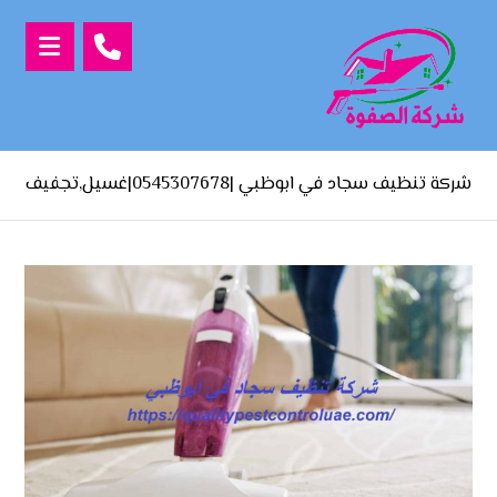
شركة تنظيف سجاد في ابوظبي |0545307678|غسيل,تجفيف