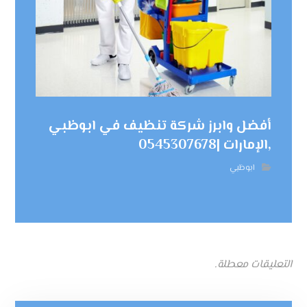
أفضل وابرز شركة تنظيف في ابوظبي
,الإمارات |0545307678
ابوظبي
التعليقات معطلة.