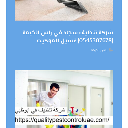
شركة تنظيف سجاد في راس الخيمة
|0545307678| غسيل الموكيت
راس الخيمة