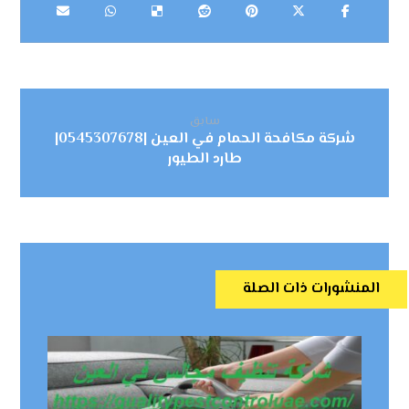
سابق
شركة مكافحة الحمام في العين |0545307678|
طارد الطيور
المنشورات ذات الصلة