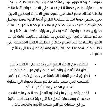
تفوقنا وتربعنا فوق عرش قائمة افضل شركات التنظيف بالبخار
فى الامارات ولكن خدماتنا لم تقف علي الامارات واحيائها فقط
ولكننا نمتلك فروع تمتد فى جميع مدن الامارات ابوظبي العين
دبي نسعى دوما لخدمة عملائنا الكرام أينما كانوا فقط بتواصل
مع شركة تنظيف كنب نصلكم اينما كنتم معنا كامل ما نملك
مميزين معدات وادوات تنظيف فى سيارات خاصة بشركتنا بها
طاقم عملنا مرتديا الزى الخاص بنا شركتنا ومتابعة كافة قواعد
الأمن والسلامة عند القيام بمهام تنظيف الكنب المختلفة التى
تطلب منه نقدمها لكم باحترافية ومهارة تصل بنا الى نتائج
متميزة .
نتخلص من كامل البقع التى توجد على الكنب باتباع
الطريقة الأفضل والمناسبة لكل نوع من انواع الكنب .
تطبيق نظام الرقابة الشاملة على كامل خطوات برنامج
التنظيف الذى يسير عليه طاقم عملنا وصولا الى خطوة
تسليم العميل معنا أدق النتائج .
نقوم بتوفير كل ما يتطلبه العمل معنا من منظفات و
مطهرات ومعقمات تصل بنا الى بيئة نظيفة امنة خالية
من اى حشرات تتراكم بسبب الأتربة والاتساخات .