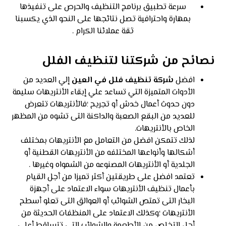
سرعة تطبيق برنامج التنظيف والحرص على تنفيذها
بمهارة واحترافية تصل نتائجها على النحو الذي يكسبنا
ثقة عملائنا الكرام .
نصائح من شركتنا لتنظيف الفلل
افضل
شركة تنظيف فلل في العين
إلي العديد من
الأدوات المتميزة التي تساعد علي إبقاء الأنتريهات سليمة
دون حدوث أعمال خدش أو تجريح ؛فالأنتريهات تتعرض
للعديد من البقع الصعبة والداكنة التى تشوه من المظهر
الخاص بالأنتريهات.
لذلك تتمكن افضل من التعامل مع الأنتريهات بمختلف
أشكالها وأنواعها المختلفه من الأنتريهات القطنية أو
الجلدية أو الأنتريهات المصنوعه من الشمواه وغيرها .
تعتمد افضل على طريقتين أكثر تميزا من أجل القيام
بأعمال تنظيف الأنتريهات سواء الاعتماد على أجهزة
البخار التى تمتص الشوائب أو العوالق التى تعلو أسطح
الأنتريهات ؛وكذلك الاعتماد على المنظفات الحديثة من
أجل التخلص من الأطعمة والشوائب التى تتساقط أعلى