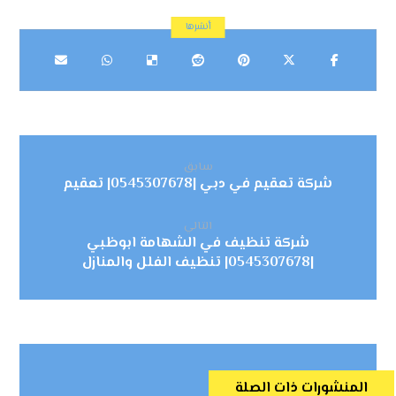
سابق
شركة تعقيم في دبي |0545307678| تعقيم
التالي
شركة تنظيف في الشهامة ابوظبي
|0545307678| تنظيف الفلل والمنازل
المنشورات ذات الصلة