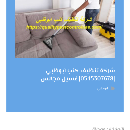
شركة تنظيف كنب ابوظبي
|0545307678| غسيل مجالس
ابوظبي
التعليقات معطلة.