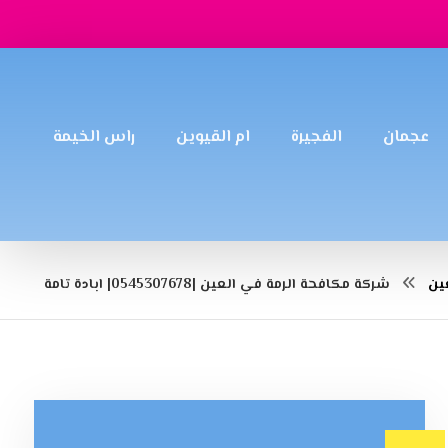
عجمان
الفجيرة
ام القيوين
راس الخيمة
ين
شركة مكافحة الرمة في العين |0545307678| ابادة تامة