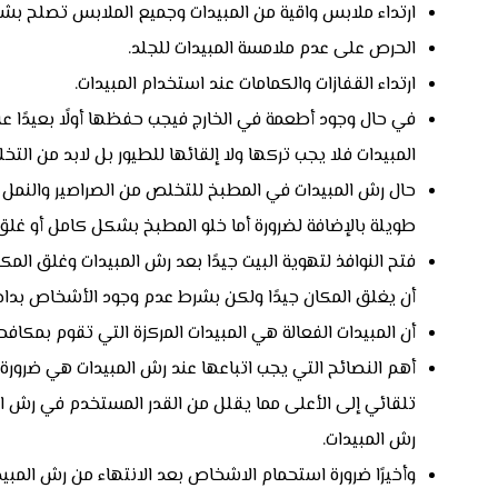
ارتداء ملابس واقية من المبيدات وجميع الملابس تصلح ب
الحرص على عدم ملامسة المبيدات للجلد.
ارتداء القفازات والكمامات عند استخدام المبيدات.
في حال وجود أطعمة في الخارج فيجب حفظها أولًا بعيدًا عن
المبيدات فلا يجب تركها ولا إلقائها للطيور بل لابد من الت
حال رش المبيدات في المطبخ للتخلص من الصراصير والنمل 
طويلة بالإضافة لضرورة أما خلو المطبخ بشكل كامل أو غلق ا
فتح النوافذ لتهوية البيت جيدًا بعد رش المبيدات وغلق الم
أن يغلق المكان جيدًا ولكن بشرط عدم وجود الأشخاص بداخل
أن المبيدات الفعالة هي المبيدات المركزة التي تقوم بمكافح
أهم النصائح التي يجب اتباعها عند رش المبيدات هي ضرورة
تلقائي إلى الأعلى مما يقلل من القدر المستخدم في رش المك
رش المبيدات.
وأخيرًا ضرورة استحمام الاشخاص بعد الانتهاء من رش المبيد