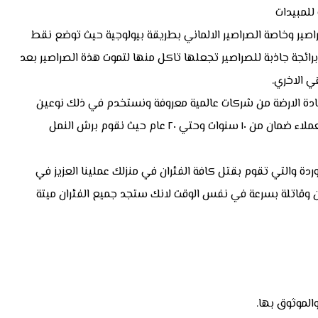
للمبيدات
صير وخاصة الصراصير الالماني بطريقة بيولوجية حيث توضع نقط
ئجة جاذبة للصراصير تجعلها تاكل منها لتموت هذة الصراصير بعد
ي الاخري.
ادة الارضة من شركات عالمية معروفة ونستخدم في ذلك نوعين
فقط وهما ( مبيدات بايفلكس – مبيدات جارد ) حيث نوفر للعملاء ضمان من ١٠ سنوات وحتي ٢٠ عام حيث نقوم برش النمل
وردة والتي تقوم بقتل كافة الفئران في منزلك عملينا العزيز في
ذبة للفئران وقاتلة بسرعة في نفس الوقت لانك ستجد جميع الفئران ميتة
الموثوق بها.