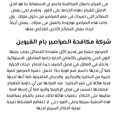
فى القيام باعمال المكافحة فاعلم ان الاستعانة بنا هو الحل
الامثل للقيام بهذه الخدمة على الفور ، ونقدم لكى بعض
النصائح التى تفيدك فى منع الصراصير من دخول منزلك ، وإن
كانت هذه الصراصير موجودة بالفعل فى منزلك ، يمكن أيضاً
ايجاد بعض النصائح الأخرى للتخلص منها .
شركة مكافحة الصراصير بام القيوين
الصرصور حشرة من قديم الأزل متعددة الفصائل يغلب عليها
اللون البني وتعيش بالأماكن الحارة خاصة المناطق الاستوائية
وتكثر في المنازل في فصل الصيف حيث ارتفاع درجات الحرارة
كما أن لديها حاسم شم قوية جدًا. تحمل حشرة الصرصور كمية
كبيرة من البكتريا والجراثيم والديدان الطفيلية كما أنها لديها
قدرة هائلة في نشر البكتريا عند اقترابها من أي حاوية للطعام.
فضلاتها تتسبب في مرض الإكزيما والربو كما أن لديها قدرة
عظيمة على التكاثر بكميات هائلة لذلك ننصح بالقيام بمكافحة
هذه الحشرة سريعًا وعلى الفور حتى لا تتفاقم المشكلة نتيجة
عملية التكاثر السريع لديها