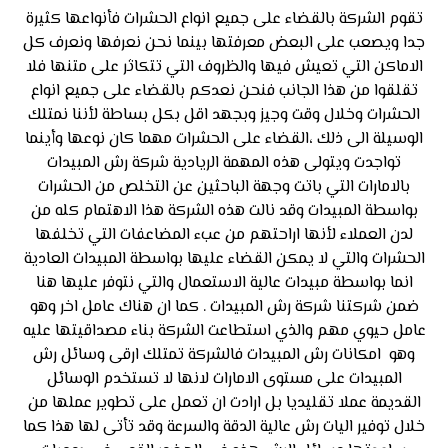
تقوم الشركة بالقضاء على جميع انواع الحشرات فأنواعها كثيرة
جدا ويصعب على البعض معرفتها بينما نحن نعرفها ونعرف كل
الاماكن التي تعيش فيها والظروف التي تتكاثر على متنها فلا
تقلقوا من هذا الجانب فنحن نعدكم بالقضاء على جميع انواع
الحشرات وخلال وقت وجيز وبجهد اقل بكل بساطة لأننا نمتلك
الوسيلة الى ذلك ،القضاء على الحشرات مهما كان نوعها وأينما
تواجدت ويتولى هذه المهمة الريادية شركة رش المبيدات
بالامارات التي باتت وجهة الباحثين عن التخلص من الحشرات
بواسطة المبيدات وقد نالت هذه الشركة هذا الاهتمام كله من
لدن العملاء لأنها اراحتهم من عبء المضاعفات التي تخلفها
الحشرات والتي لا يمكن القضاء عليها بواسطة المبيدات العادية
انما بواسطة مبيدات عالية الاستعمال والتي نتوفر عليها هنا
ضمن شركتنا شركة رش المبيدات . كما ان هناك عامل اخر وهو
عامل حيوي مهم والذي استطاعت الشركة بناء مصداقيتها عليه
وهو امكانات رش المبيدات فالشركة تمتلك ارقى وسائل رش
المبيدات على مستوى الامارات لانها لا تستخدم الوسائل
القديمة عملا تقليديا بل ارادت ان تعمل على تطوير عملها من
خلال توفير اليات رش عالية الدقة والسرعة وقد تأتى لها هذا كما