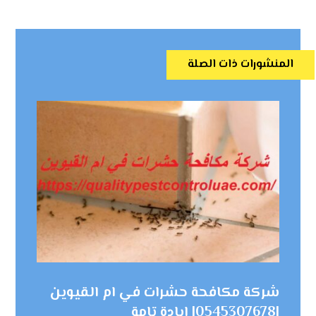
المنشورات ذات الصلة
شركة مكافحة حشرات في ام القيوين
|0545307678| ابادة تامة