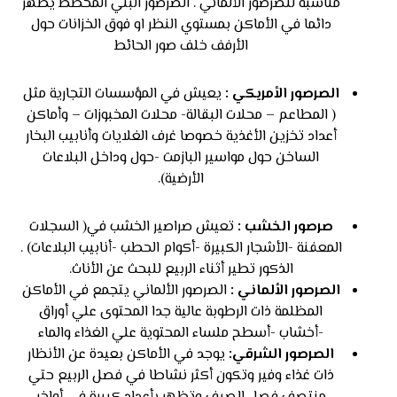
مناسبة للصرصور الألماني . الصرصور البني المخطط يظهر
دائما في الأماكن بمستوي النظر او فوق الخزانات حول
الأرفف خلف صور الحائط
الصرصور الأمريكي :
يعيش في المؤسسات التجارية مثل
( المطاعم – محلات البقالة- محلات المخبوزات – وأماكن
أعداد تخزين الأغذية خصوصا غرف الغلايات وأنابيب البخار
الساخن حول مواسير البازمت -حول وداخل البلاعات
الأرضية).
صرصور الخشب :
تعيش صراصير الخشب في( السجلات
المعفنة -الأشجار الكبيرة -أكوام الحطب -أنابيب البلاعات) .
الذكور تطير أثناء الربيع للبحث عن الأناث.
الصرصور الألماني :
الصرصور الألماني يتجمع في الأماكن
المظلمة ذات الرطوبة عالية جدا المحتوى علي أوراق
-أخشاب -أسطح ملساء المحتوية علي الغذاء والماء
الصرصور الشرقي:
يوجد في الأماكن بعيدة عن الأنظار
ذات غذاء وفير وتكون أكثر نشاطا في فصل الربيع حتي