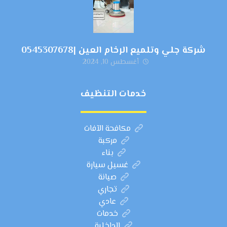
شركة جلي وتلميع الرخام العين |0545307678
أغسطس 10, 2024
خدمات التنظيف
مكافحة الآفات
مركبة
بناء
غسيل سيارة
صيانة
تجاري
عادي
خدمات
الداخلية