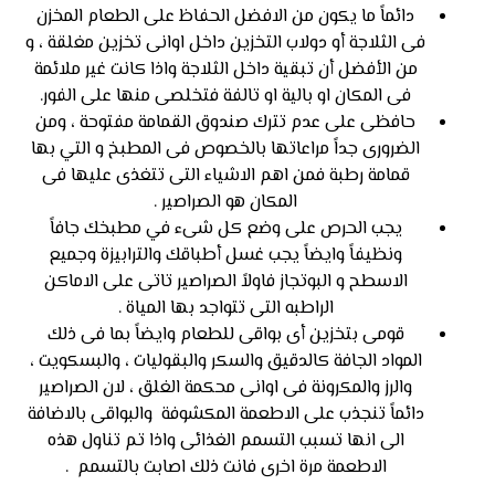
دائماً ما يكون من الافضل الحفاظ على الطعام المخزن
فى الثلاجة أو دولاب التخزين داخل اوانى تخزين مغلقة ، و
من الأفضل أن تبقية داخل الثلاجة واذا كانت غير ملائمة
فى المكان او بالية او تالفة فتخلصى منها على الفور.
حافظى على عدم تترك صندوق القمامة مفتوحة ، ومن
الضرورى جداً مراعاتها بالخصوص فى المطبخ و التي بها
قمامة رطبة فمن اهم الاشياء التى تتغذى عليها فى
المكان هو الصراصير .
يجب الحرص على وضع كل شىء في مطبخك جافاً
ونظيفاً وايضاً يجب غسل أطباقك والترابيزة وجميع
الاسطح و البوتجاز فاولاً الصراصير تاتى على الاماكن
الراطبه التى تتواجد بها المياة .
قومى بتخزين أى بواقى للطعام وايضاً بما فى ذلك
المواد الجافة كالدقيق والسكر والبقوليات ، والبسكويت ،
والرز والمكرونة فى اوانى محكمة الغلق ، لان الصراصير
دائماً تنجذب على الاطعمة المكشوفة والبواقى بالاضافة
الى انها تسبب التسمم الغذائى واذا تم تناول هذه
الاطعمة مرة اخرى فانت ذلك اصابت بالتسمم .