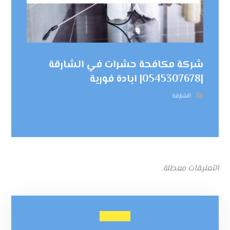
شركة مكافحة حشرات في الشارقة
|0545307678| ابادة فورية
الشارقة
التعليقات معطلة.