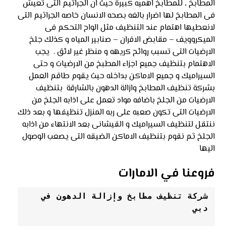
المطابخ
.
للمطابخ اهميه كبيرة حيث ان الجراثيم التى تعيش
فى المطابخ لها اضرار بالغه بصحه الانسان خاصه الجراثيم التى
لانعطيها اهتمام عند التنظيف مثل الواح التحكم فى
الميكروويف – مقابض الافران – صنابير المياه و كذلك جلخ
الارضيات التى تسبب روائح كريهه و منظر غير لائق . يجب
الاهتمام بتنظيف جميع اجزاء المطبخ من الارضيات و حتى
السيراميك و جميع الاماكن بداخله حيث يقوم طاقم العمل
بشركة تنظيف المطابخ وازالة الدهون بالشارقة بتنظيف
الارضيات من الجلخ باضافه مواد تعمل على اذابه الجلخ من
الارضيات التى تكون صعبه على ربه المنزل تنظيفها و بعد ذلك
ننتقل لتنظيف السيراميك و القيشانى بعد الانتهاء من اذابه
الجلخ ثم نقوم بتنظيف الاماكن الضيقه التى يصعب الوصول
اليها
فروعنا في الامارات
شركة تنظيف مطابخ وإزالة الدهون في 
دبي