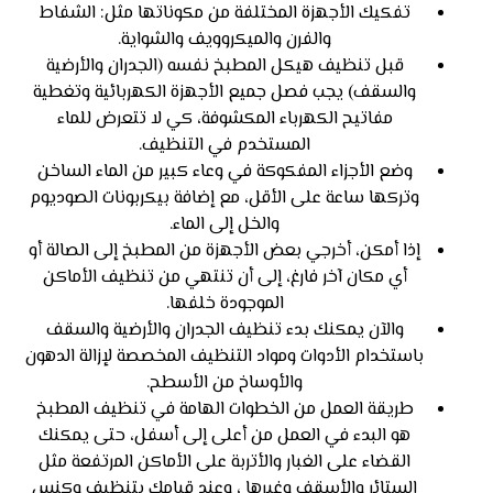
تفكيك الأجهزة المختلفة من مكوناتها مثل: الشفاط
والفرن والميكروويف والشواية.
قبل تنظيف هيكل المطبخ نفسه (الجدران والأرضية
والسقف) يجب فصل جميع الأجهزة الكهربائية وتغطية
مفاتيح الكهرباء المكشوفة، كي لا تتعرض للماء
المستخدم في التنظيف.
وضع الأجزاء المفكوكة في وعاء كبير من الماء الساخن
وتركها ساعة على الأقل، مع إضافة بيكربونات الصوديوم
والخل إلى الماء.
إذا أمكن، أخرجي بعض الأجهزة من المطبخ إلى الصالة أو
أي مكان آخر فارغ، إلى أن تنتهي من تنظيف الأماكن
الموجودة خلفها.
والآن يمكنك بدء تنظيف الجدران والأرضية والسقف
باستخدام الأدوات ومواد التنظيف المخصصة لإزالة الدهون
والأوساخ من الأسطح.
طريقة العمل من الخطوات الهامة في تنظيف المطبخ
هو البدء في العمل من أعلى إلى أسفل، حتى يمكنك
القضاء على الغبار والأتربة على الأماكن المرتفعة مثل
الستائر والأسقف وغيرها ، وعند قيامك بتنظيف وكنس