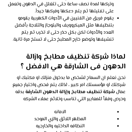
وتركها لمدة نصف ساعة حتى تتغلل في الدهون وتعمل
على تفتيتها ثم يتم دعكها وفركها جيداَ.
يقوم فريق من الفنيين في الأدوات الكهربية يقومو
بتنظيفها مثل الميكروويف والبتوجاز والثلاجة بأفضل
العدد والأدوات لكن بكل حذر حتى لا تخرب ثم يتم
تنشيفها وتوضع خارج المطبخ حتى لا تستخ مرة ثانية.
لماذا شركة تنظيف مطابخ وازالة
الدهون فى الشارقة هي الافضل ؟
نحن نعلم ان السماح لشخص ما بدخول منزلك او مكتبك او
شركتك او مؤسستك امر كبير ، لذلك يتم فحص واختيار جميع
عمال
شركة تنظيف مطابخ وإزالة الدهون الشارقة
بدقه
وحرص وفقأ للمعايير التي تناسب وتلائم عملاء الشركه
الامانه
المظهر اللائق والزي الموحد
النظافه الداخليه والخارجيه