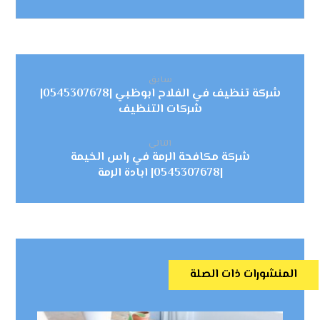
سابق
شركة تنظيف في الفلاح ابوظبي |0545307678|
شركات التنظيف
التالي
شركة مكافحة الرمة في راس الخيمة
|0545307678| ابادة الرمة
المنشورات ذات الصلة