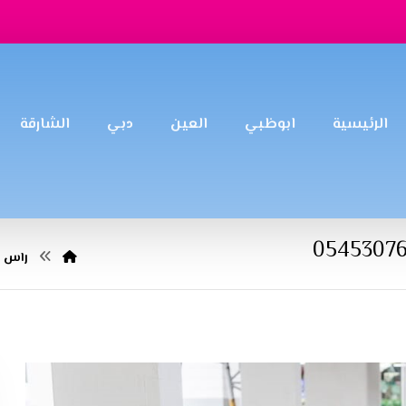
الرئيسية
ابوظبي
العين
دبي
الشارقة
راس ا