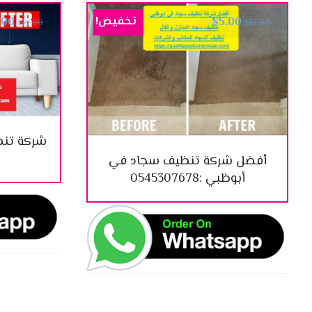
تخفيض!
.00
$
5.00
$
10.00
$
10.00
شركة تنظ
أفضل شركة تنظيف سجاد في
أبوظبي :0545307678