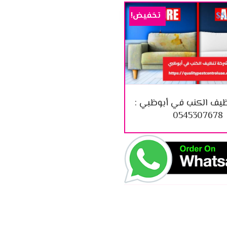
تخفيض!
$
5
يف الكنب في أبوظبي :
0545307678