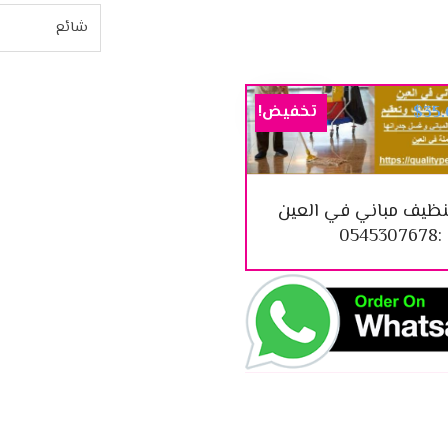
تخفيض!
$
35
ظيف مباني في العين
:0545307678