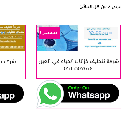
عرض ⁦2⁩ من كل النتائج
تخفيض!
.00
$
5.00
$
60.00
$
10.00
شركة تنظيف خزانات المياه في العين
شركة تن
:0545307678