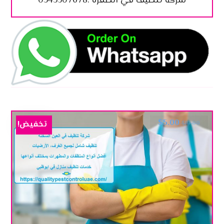
شركة تنظيف في الظفرة :0545307678
$
5.00
تخفيض!
$
10.00