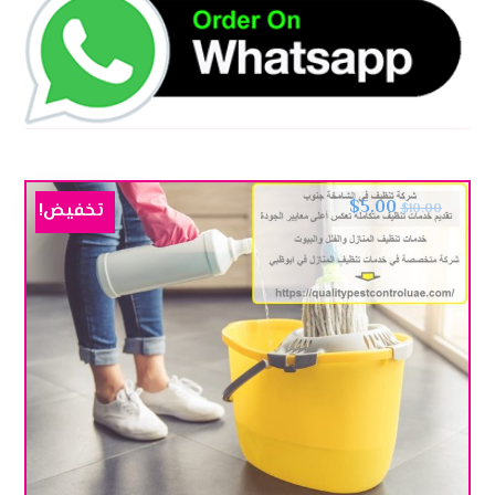
$
5.00
تخفيض!
$
10.00