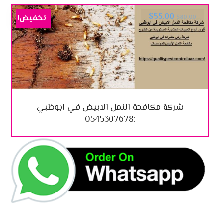
$
55.00
تخفيض!
$
80.00
شركة مكافحة النمل الابيض في ابوظبي
:0545307678