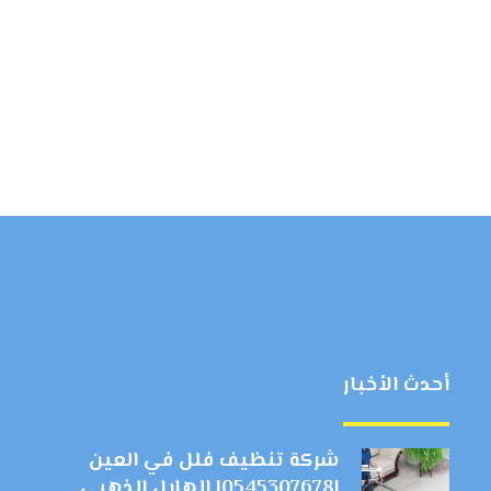
أحدث الأخبار
شركة تنظيف فلل في العين
|0545307678| الهلال الذهبي