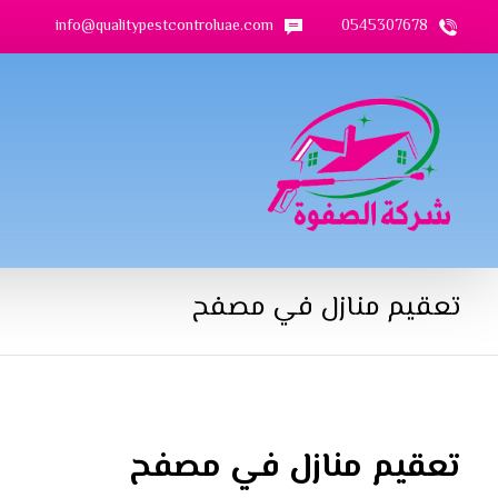
info@qualitypestcontroluae.com
0545307678
تعقيم منازل في مصفح
تعقيم منازل في مصفح