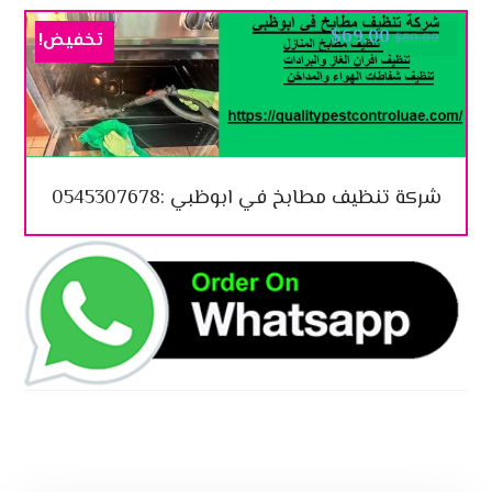
$
69.00
تخفيض!
$
80.00
شركة تنظيف مطابخ في ابوظبي :0545307678