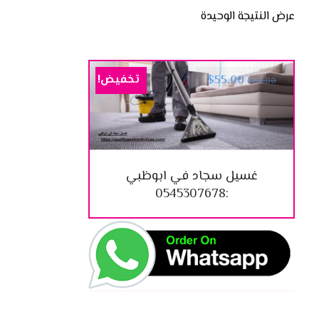
عرض النتيجة الوحيدة
تخفيض!
$
55.00
$
80.00
غسيل سجاد في ابوظبي
:0545307678