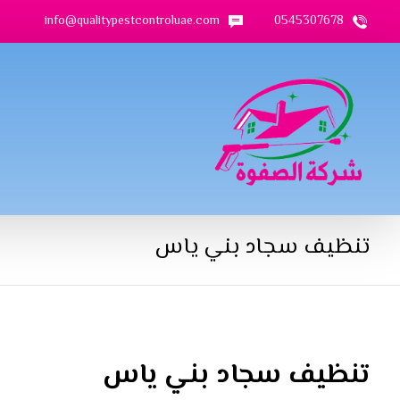
info@qualitypestcontroluae.com
0545307678
تنظيف سجاد بني ياس
تنظيف سجاد بني ياس