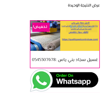
عرض النتيجة الوحيدة
تخفيض!
$
45.00
$
60.00
غسيل سجاد بني ياس :0545307678