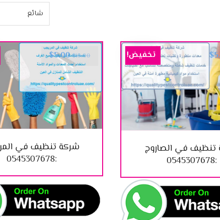
تخفيض!
$
5.00
$
5
$
10.00
شركة تنظيف في المر
تنظيف في الصاروج
:0545307678
:0545307678