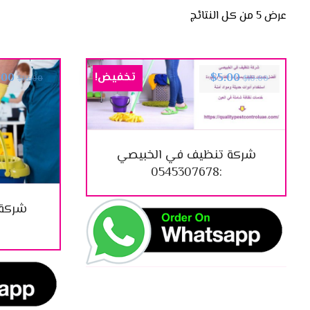
عرض ⁦5⁩ من كل النتائج
تخفيض!
.00
$
5.00
$
10.00
$
10.00
شركة تنظيف في الخبيصي
:0545307678
شركة 