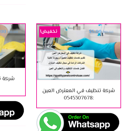
تخفيض!
.00
$
5.00
$
10.00
$
10.00
شركة ت
شركة تنظيف في المعترض العين
:0545307678