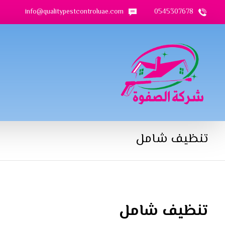
info@qualitypestcontroluae.com
0545307678
تنظيف شامل
تنظيف شامل