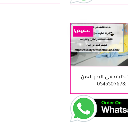
تخفيض!
$
5
نظيف في اليحر العين
:0545307678