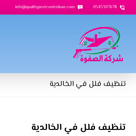
info@qualitypestcontroluae.com
0545307678
تنظيف فلل في الخالدية
تنظيف فلل في الخالدية