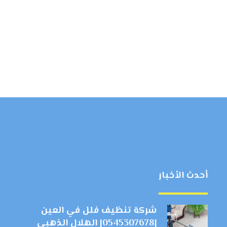
أحدث الأخبار
شركة تنظيف فلل في العين
|0545307678| الهلال الذهبي