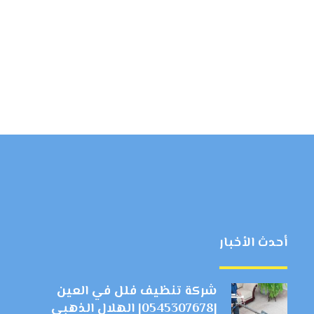
أحدث الأخبار
شركة تنظيف فلل في العين
|0545307678| الهلال الذهبي