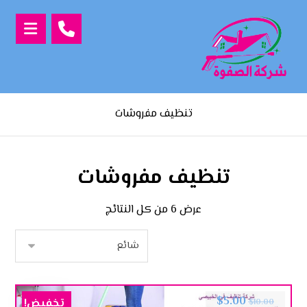
تنظيف مفروشات
تنظيف مفروشات
عرض ⁦6⁩ من كل النتائج
$
5.00
تخفيض!
$
10.00