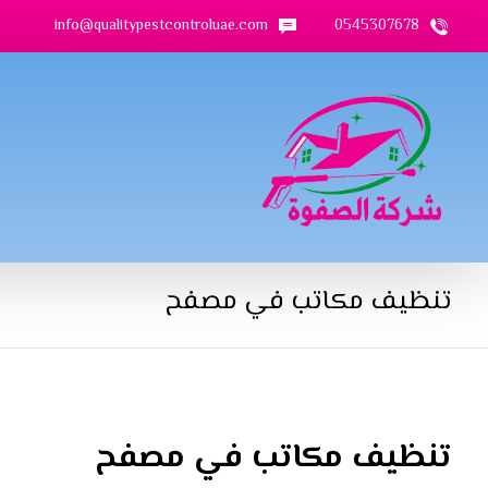
info@qualitypestcontroluae.com
0545307678
تنظيف مكاتب في مصفح
تنظيف مكاتب في مصفح