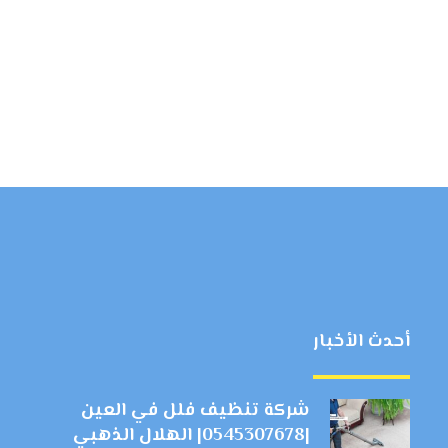
أحدث الأخبار
شركة تنظيف فلل في العين
|0545307678| الهلال الذهبي