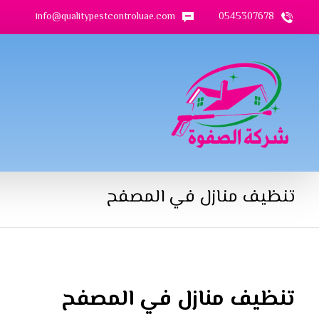
info@qualitypestcontroluae.com
0545307678
تنظيف منازل في المصفح
تنظيف منازل في المصفح