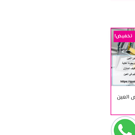
تخفيض!
 العين