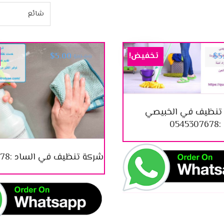
تخفيض!
$
5.00
$
5
$
10.00
تنظيف في الخبيصي
:0545307678
شركة تنظيف في الساد :0545307678