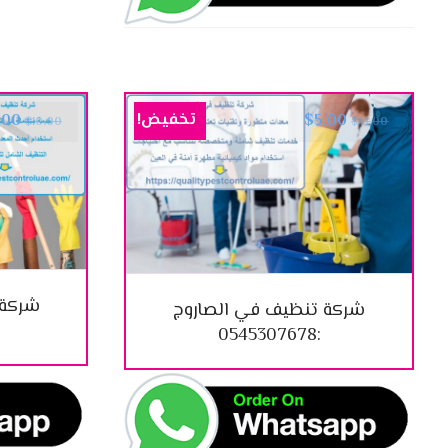
تخفيض!
.00
$
5.00
$
10.00
$
10.00
شركة 
شركة تنظيف في الصاروج
:0545307678