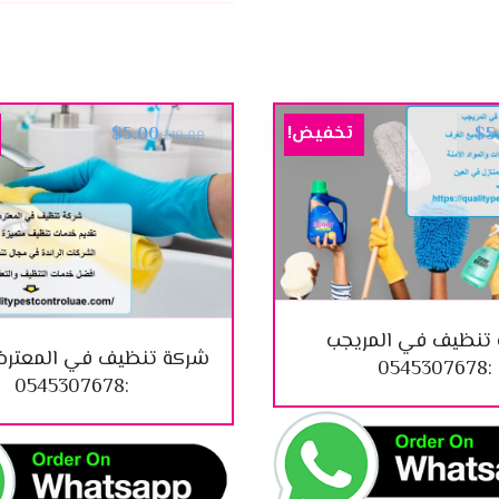
تخفيض!
$
5.00
$
5
$
10.00
تنظيف في المريجب
شركة تنظيف في المعترض
:0545307678
:0545307678