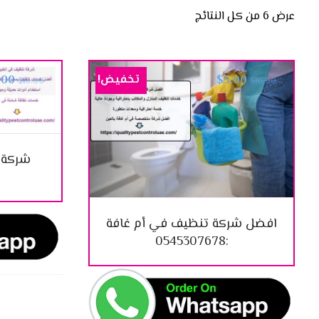
عرض ⁦6⁩ من كل النتائج
تخفيض!
.00
$
5.00
$
10.00
$
10.00
شركة 
افضل شركة تنظيف في أم غافة
:0545307678