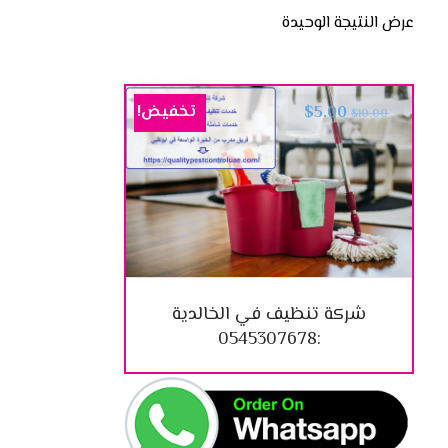
عرض النتيجة الوحيدة
تخفيض!
$
5.00
$
10.00
شركة تنظيف في الخالدية
:0545307678