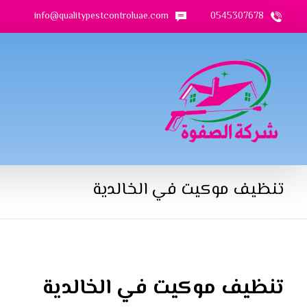
info@qualitypestcontroluae.com
0545307678
تنظيف موكيت في الخالدية
تنظيف موكيت في الخالدية