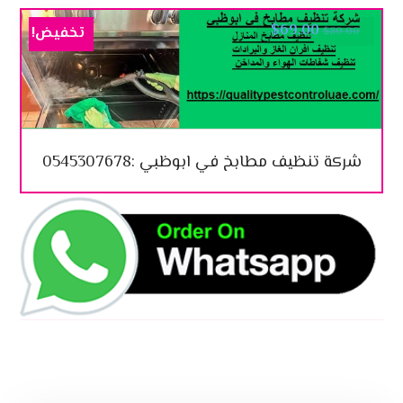
$
69.00
تخفيض!
$
80.00
شركة تنظيف مطابخ في ابوظبي :0545307678