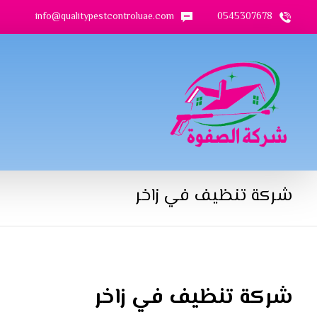
info@qualitypestcontroluae.com
0545307678
شركة تنظيف في زاخر
شركة تنظيف في زاخر