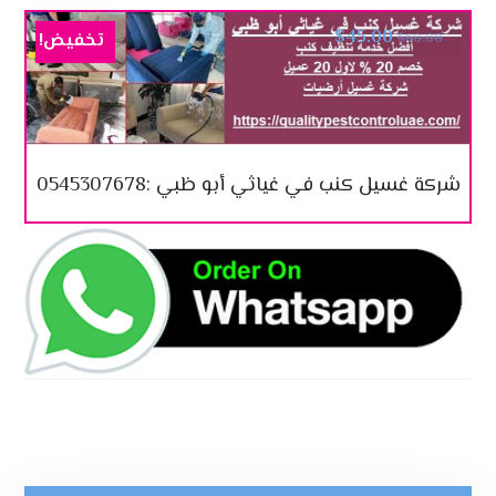
$
45.00
تخفيض!
$
60.00
شركة غسيل كنب في غياثي أبو ظبي :0545307678