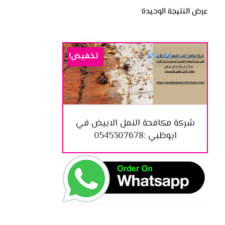
عرض النتيجة الوحيدة
تخفيض!
$
55.00
$
80.00
شركة مكافحة النمل الابيض في
ابوظبي :0545307678