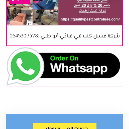
شركة غسيل كنب في غياثي أبو ظبي :0545307678
خدمات العين وابوظبي