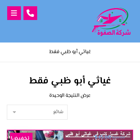
غياثي أبو ظبي فقط
غياثي أبو ظبي فقط
عرض النتيجة الوحيدة
$
45.00
تخفيض!
$
60.00