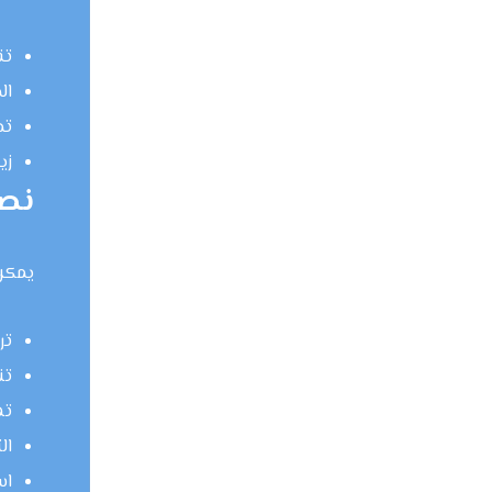
تق
ال
تح
زي
نصا
يمكن 
تر
تن
ته
ال
اس