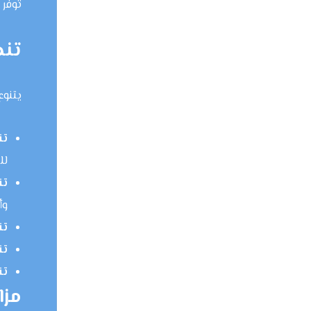
توفر 
تنظ
يتنوع
تن
للب
تن
وأ
تن
تن
تن
مزا