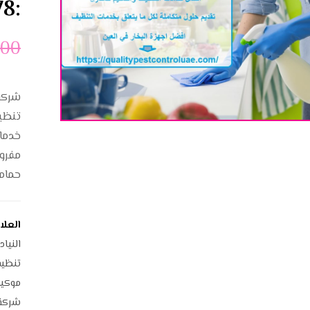
:0545307678
.00
شركة 
تنظي
خدما
مفروش
حمام
العلا
النياد
تنظي
موكي
شركة 