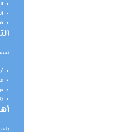
ال
ال
ضم
الت
تستخد
أج
ما
مو
تق
أهم
يلعب 