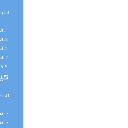
اختيا
ال
ال
أس
اس
خد
كيف
للحصو
تق
تن