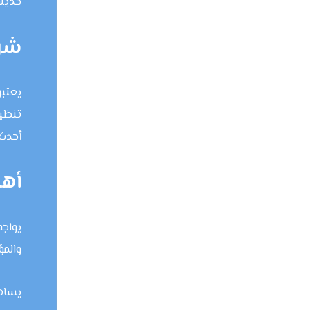
حديثة
شرك
يعتبر
تنظيف
أحدث 
أهم
يواجه
والمؤ
يساهم