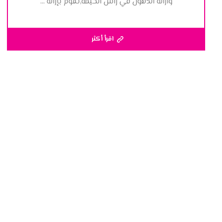
وازالة الدهون في راس الخيمة,نقوم بإزالة ...
اقرأ أكثر