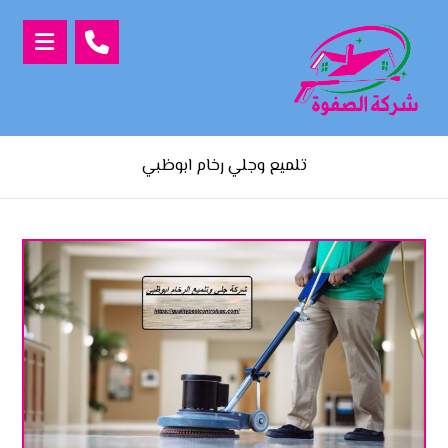
تلميع وجلي رخام ابوظبي