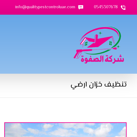
info@qualitypestcontroluae.com
0545307678
تنظيف خزان ارضي