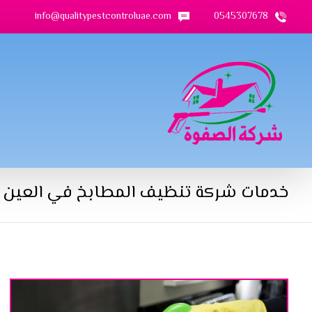
info@qualitypestcontroluae.com
0545307678
خدمات شركة تنظيف المطابخ في العين