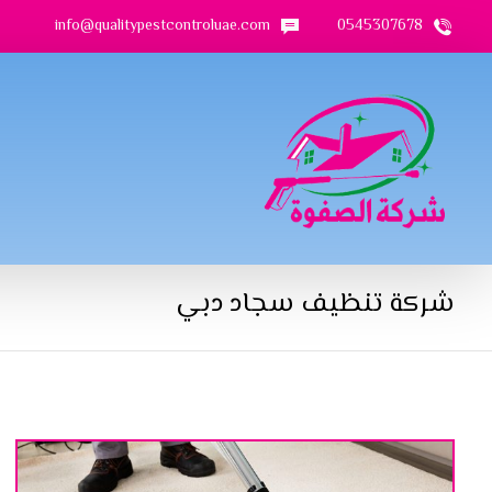
info@qualitypestcontroluae.com
0545307678
شركة تنظيف سجاد دبي