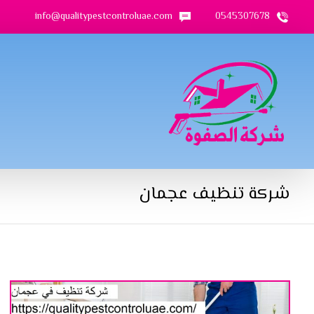
info@qualitypestcontroluae.com
0545307678
شركة تنظيف عجمان