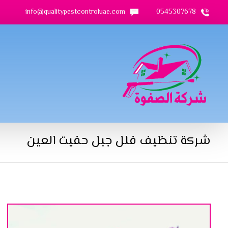
info@qualitypestcontroluae.com
0545307678
شركة تنظيف فلل جبل حفيت العين