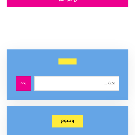
بحث
وسوم