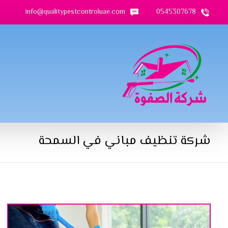
info@qualitypestcontroluae.com
0545307678
شركة تنظيف مباني في السمحة