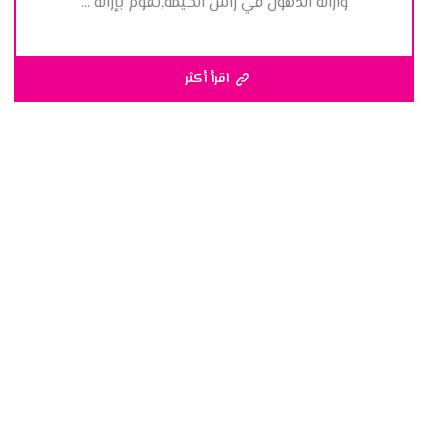
وازالة الدهون في راس الخيمة,نقوم بإزالة ...
اقرأ أكثر