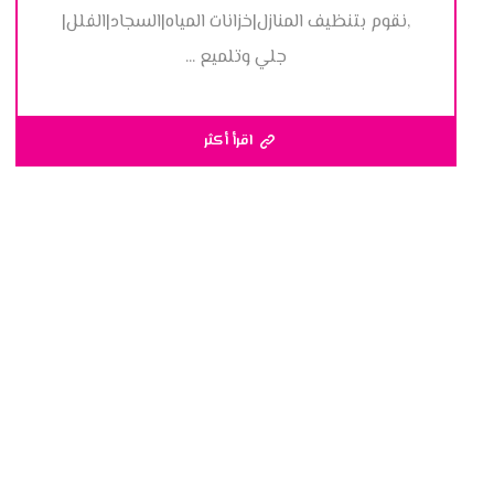
,نقوم بتنظيف المنازل|خزانات المياه|السجاد|الفلل|
جلي وتلميع ...
اقرأ أكثر