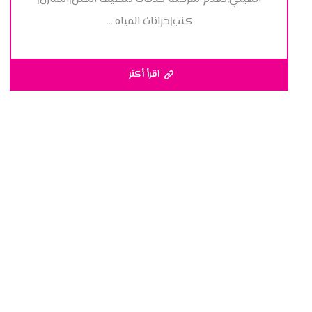
كنب|خزانات المياه ...
اقرأ أكثر