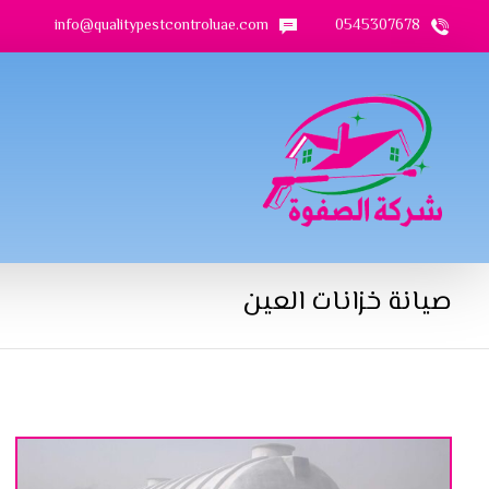
info@qualitypestcontroluae.com
0545307678
صيانة خزانات العين