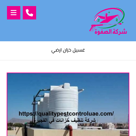
غسيل خزان ارضي