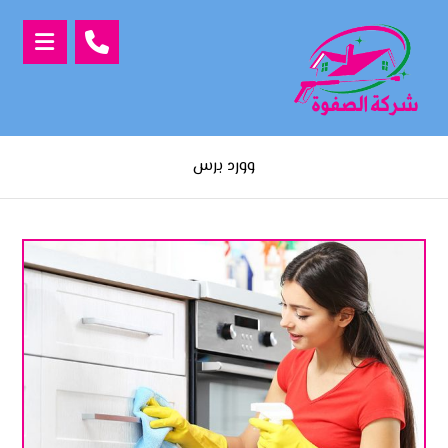
وورد برس