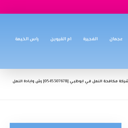
عجمان
الفجيرة
ام القيوين
راس الخيمة
ركة مكافحة النمل في ابوظبي |0545307678| رش وابادة النمل