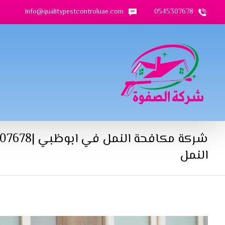
info@qualitypestcontroluae.com
0545307678
النمل