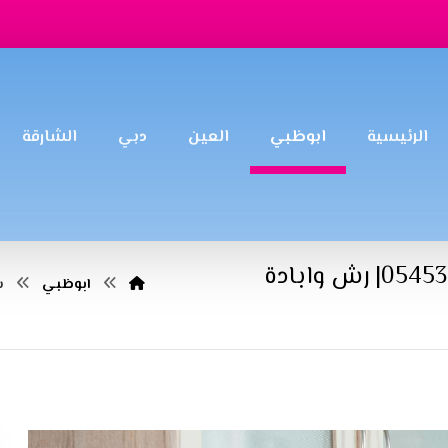
الرئيسية
ابوظبي
العين
دبي
الشارقة
شركة مكافحة النمل في ابوظبي |0545307678| رش وابادة
ابوظبي
ش