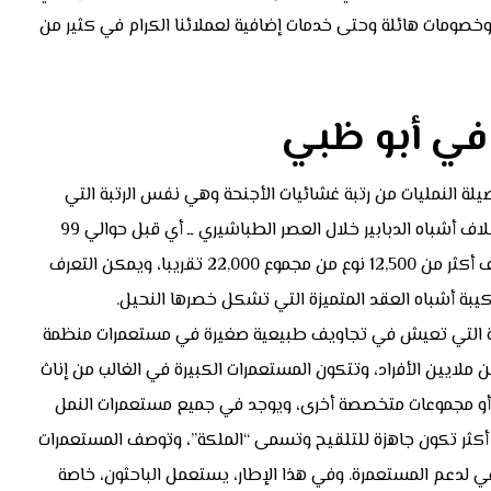
صومات هائلة وحتى خدمات إضافية لعملائنا الكرام في كثير من
في أبو ظبي
يلة النمليات من رتبة غشائيات الأجنحة وهي نفس الرتبة التي
ينتمي إليها كل من الدبابير والنحل، وقد تطور النمل من أسلاف أشباه الدبابير خلال العصر الطباشيري ــ أي قبل حوالي 99
مليون سنة ــ وتنوعت بعد نُشُوء النباتات المزهرة، وتم تصنيف أكثر من 12,500 نوع من مجموع 22,000 تقريبا، ويمكن التعرف
يبة أشباه العقد المتميزة التي تشكل خصرها النحيل.
سة التي تعيش في تجاويف طبيعية صغيرة في مستعمرات منظمة
لايين الأفراد، وتتكون المستعمرات الكبيرة في الغالب من إناث
 أو مجموعات متخصصة أخرى، ويوجد في جميع مستعمرات النمل
أو أكثر تكون جاهزة للتلقيح وتسمى “الملكة”، وتوصف المستعمرات
ي لدعم المستعمرة. وفي هذا الإطار، يستعمل الباحثون، خاصة