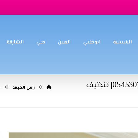
الرئيسية
ابوظبي
العين
دبي
الشارقة
شركة تنظيف كنب في راس الخيمة |0545307678| تنظيف
راس الخيمة
ش