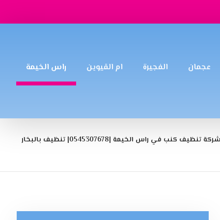
عجمان
الفجيرة
ام القيوين
راس الخيمة
ركة تنظيف كنب في راس الخيمة |0545307678| تنظيف بالبخار